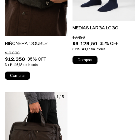
MEDIAS LARGA LOGO
$9.430
$6.129,50
35
% OFF
RIÑONERA 'DOUBLE'
3
x
$2.043,17
sin interés
$19.000
$12.350
35
% OFF
Comprar
3
x
$4.116,67
sin interés
Comprar
1
/
5