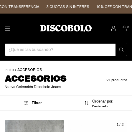
ANSFERENCIA
3 CUOTAS SIN INTERES
10% OFF CON TRANSFEREN
0
Inicio
>
ACCESORIOS
ACCESORIOS
21 productos
Nueva Colección Discobolo Jeans
Ordenar por:
Filtrar
Destacado
1
/
2