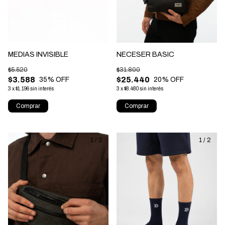
MEDIAS INVISIBLE
NECESER BASIC
$5.520
$31.800
$3.588
$25.440
35
% OFF
20
% OFF
3
x
$1.196
sin interés
3
x
$8.480
sin interés
Comprar
Comprar
1
/
2
1
/
2