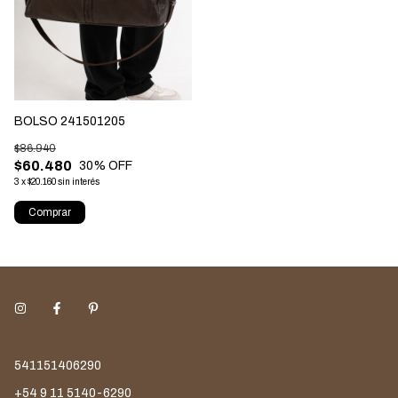
BOLSO 241501205
$86.940
$60.480
30
% OFF
3
x
$20.160
sin interés
Comprar
541151406290
+54 9 11 5140-6290