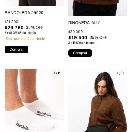
BANDOLERA 24020
$41.200
RIÑONERA 'ALU'
$26.780
35
% OFF
$30.000
3
x
$8.926,67
sin interés
$19.500
35
% OFF
¡Solo quedan
4
en stock!
3
x
$6.500
sin interés
Comprar
Comprar
1
/
6
1
/
3