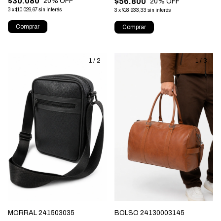
$30.080
$56.800
20
% OFF
20
% OFF
3
x
$10.026,67
sin interés
3
x
$18.933,33
sin interés
Comprar
Comprar
1
/
2
1
/
3
MORRAL 241503035
BOLSO 24130003145