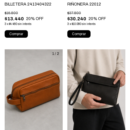
BILLETERA 2413404322
RIÑONERA 22012
$16.800
$37.800
$13.440
$30.240
20
% OFF
20
% OFF
3
x
$4.480
sin interés
3
x
$10.080
sin interés
Comprar
Comprar
1
/
2