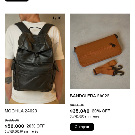
1
/
10
BANDOLERA 24022
$43.800
$35.040
MOCHILA 24023
20
% OFF
3
x
$11.680
sin interés
$70.000
$56.000
20
% OFF
Comprar
3
x
$18.666,67
sin interés