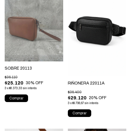
SOBRE 20113
$36.110
$25.120
30
% OFF
RIÑONERA 22011A
3
x
$8.373,33
sin interés
$36.400
$29.120
20
% OFF
Comprar
3
x
$9.706,67
sin interés
Comprar