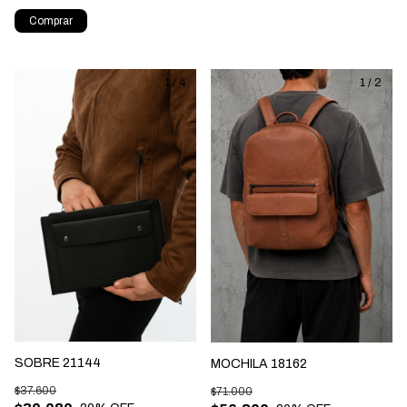
Comprar
1
/
4
1
/
2
SOBRE 21144
MOCHILA 18162
$37.600
$71.000