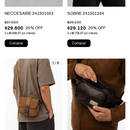
NECCESAIRE 241501053
SOBRE 241501164
$37.000
$36.200
$29.600
$29.120
20
% OFF
20
% OFF
3
x
$9.866,67
sin interés
3
x
$9.706,67
sin interés
Comprar
Comprar
1
/
9
1
/
3