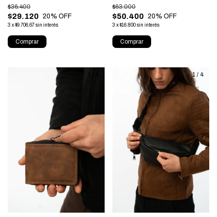
$36.400
$63.000
$29.120
$50.400
20
% OFF
20
% OFF
3
x
$9.706,67
sin interés
3
x
$16.800
sin interés
Comprar
Comprar
1
/
4
1
/
4