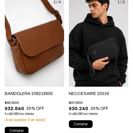
1
/
4
1
/
3
NECCESAIRE 22016
BANDOLERA 238219600
$37.800
$40.800
$30.240
$32.640
20
% OFF
20
% OFF
3
x
$10.080
sin interés
3
x
$10.880
sin interés
¡Solo quedan
3
en stock!
Comprar
Comprar